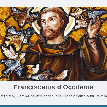
Franciscains d'Occitanie
aternités, Communautés et Ateliers Franciscains Midi-Pyrén