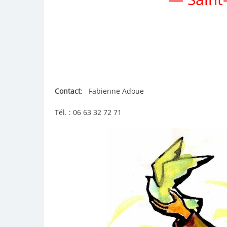
Vous aimez Sain
Rejoignez nous en fraternit
approfondir la spiritualité 
l’
Contact
: Fabienne Adoue
Tél. : 06 63 32 72 71