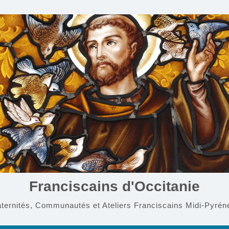
Franciscains d'Occitanie
aternités, Communautés et Ateliers Franciscains Midi-Pyrén