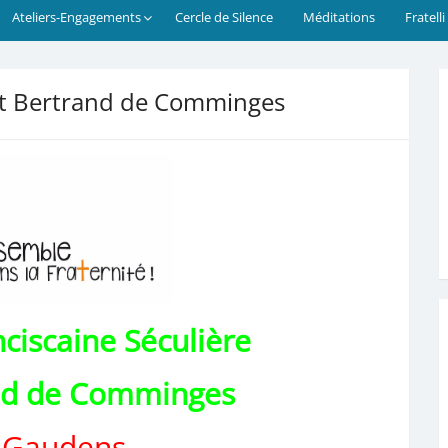
Ateliers-Engagements
Cercle de Silence
Méditations
Fratelli
int Bertrand de Comminges
nciscaine Séculière
and de Comminges
-Gaudens —