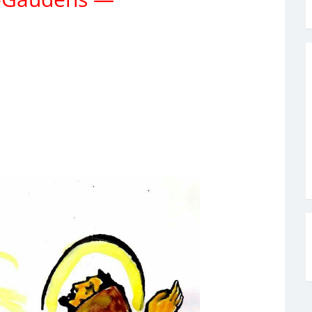
t François d’assise,
é pour prier, partager, célébrer,
franciscaine, et vivre pleinement
évangile