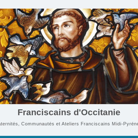
Franciscains d'Occitanie
aternités, Communautés et Ateliers Franciscains Midi-Pyrén