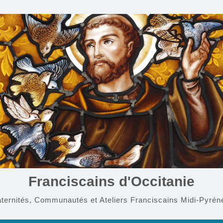
Franciscains d'Occitanie
aternités, Communautés et Ateliers Franciscains Midi-Pyrén