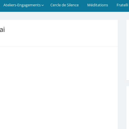
Ateliers-Engagements
Cercle de Silence
Méditations
Fratelli
ai